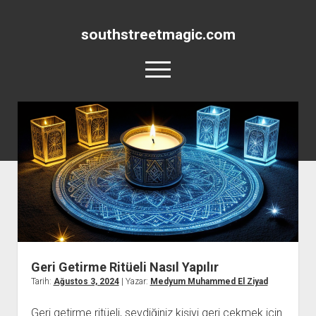
southstreetmagic.com
menüyü
aç
Geri Getirme Büyüsü Nasıl Yapılır?
Geri Getirme Büyüsü
Geri Getirme Ritüeli
Hakkımızda
Geri Getirme Ritüeli Nasıl Yapılır
Tarih:
Ağustos 3, 2024
| Yazar:
Medyum Muhammed El Ziyad
Geri getirme ritüeli, sevdiğiniz kişiyi geri çekmek için